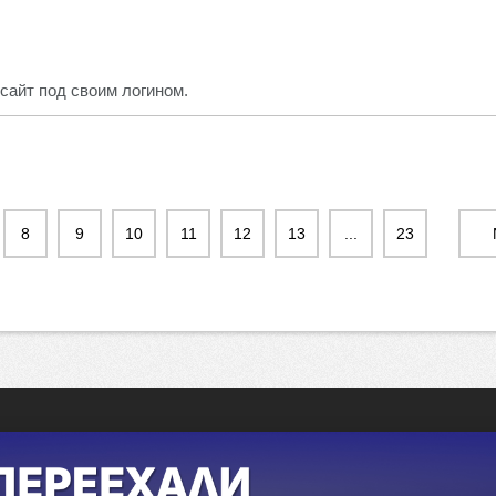
сайт под своим логином.
8
9
10
11
12
13
...
23