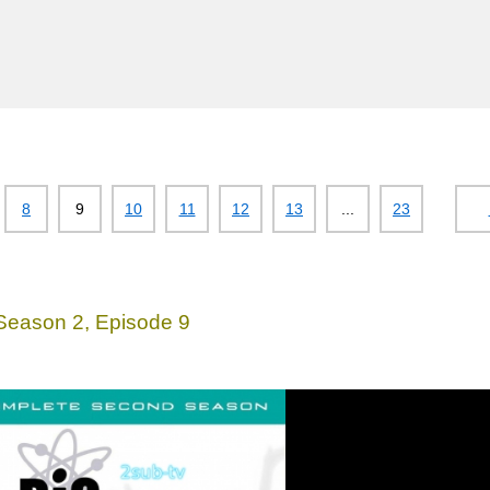
8
9
10
11
12
13
...
23
Season 2, Episode 9