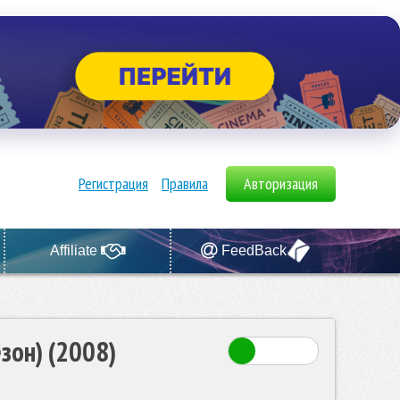
Регистрация
Правила
Авторизация
Affiliate
FeedBack
езон) (2008)