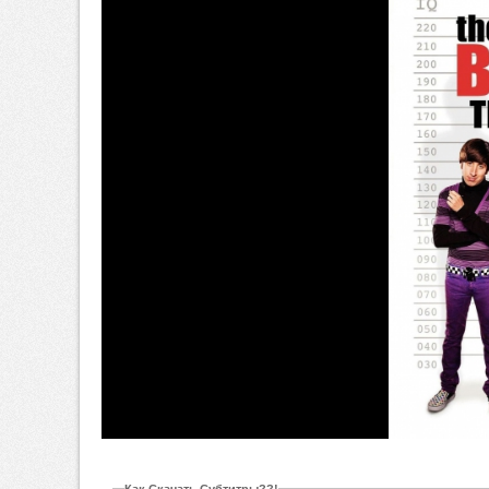
Video
Как Скачать Субтитры??!