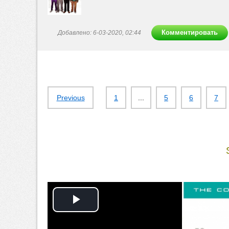
Комментировать
Добавлено: 6-03-2020, 02:44
Previous
1
...
5
6
7
Play