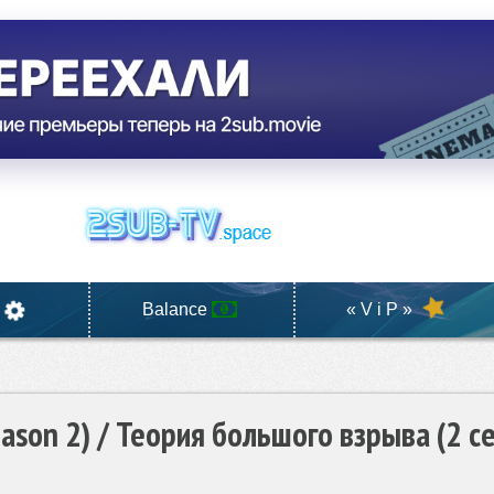
Balance
« V i P »
eason 2) / Теория большого взрыва (2 с