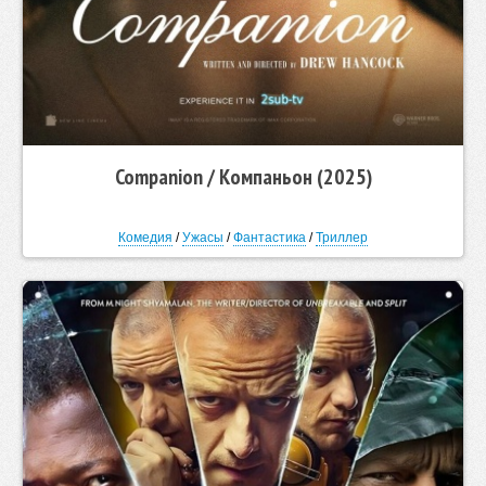
Companion / Компаньон (2025)
Комедия
/
Ужасы
/
Фантастика
/
Триллер