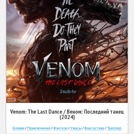
Venom: The Last Dance / Веном: Последний танец
(2024)
Боевик
/
Приключения
/
Фэнтези
/
Ужасы
/
Фантастика
/
Триллер