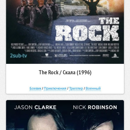
The Rock / Скала (1996)
Боевик
/
Приключения
/
Триллер
/
Военный