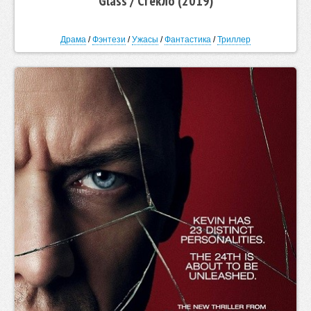
Glass / Стекло (2019)
Драма
/
Фэнтези
/
Ужасы
/
Фантастика
/
Триллер