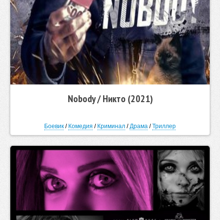
Nobody / Никто (2021)
Боевик
/
Комедия
/
Криминал
/
Драма
/
Триллер