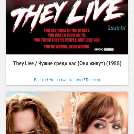
They Live / Чyжие среди нас (Они живут) (1988)
Боевик
/
Ужасы
/
Фантастика
/
Триллер