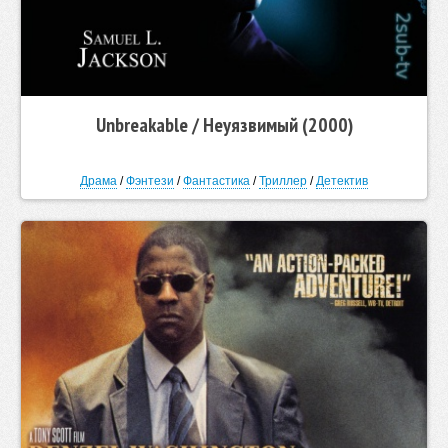
Unbreakable / Неуязвимый (2000)
Драма
/
Фэнтези
/
Фантастика
/
Триллер
/
Детектив