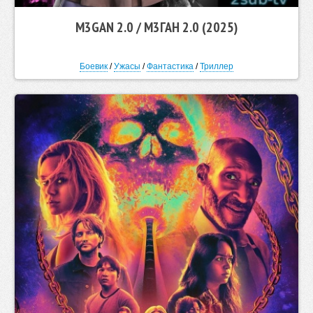
M3GAN 2.0 / М3ГАН 2.0 (2025)
Боевик
/
Ужасы
/
Фантастика
/
Триллер