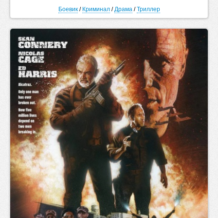
Боевик
/
Криминал
/
Драма
/
Триллер