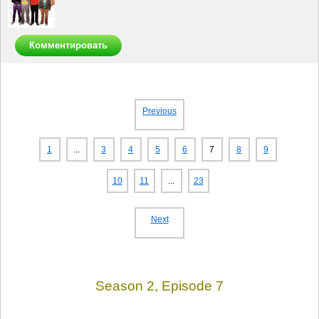
Комментировать
Previous
1
...
3
4
5
6
7
8
9
10
11
...
23
Next
Season 2, Episode 7