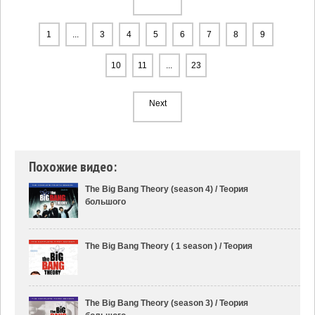
1
...
3
4
5
6
7
8
9
10
11
...
23
Next
Похожие видео:
The Big Bang Theory (season 4) / Теория
большого
The Big Bang Theory ( 1 season ) / Теория
The Big Bang Theory (season 3) / Теория