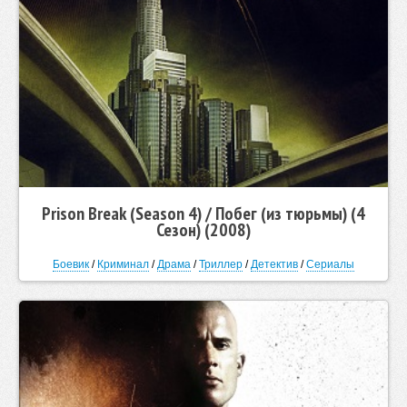
Prison Break (Season 4) / Побег (из тюрьмы) (4
Сезон) (2008)
Боевик
/
Криминал
/
Драма
/
Триллер
/
Детектив
/
Сериалы