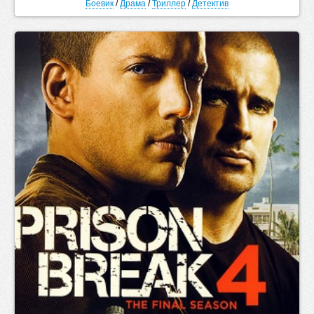
Боевик
/
Драма
/
Триллер
/
Детектив