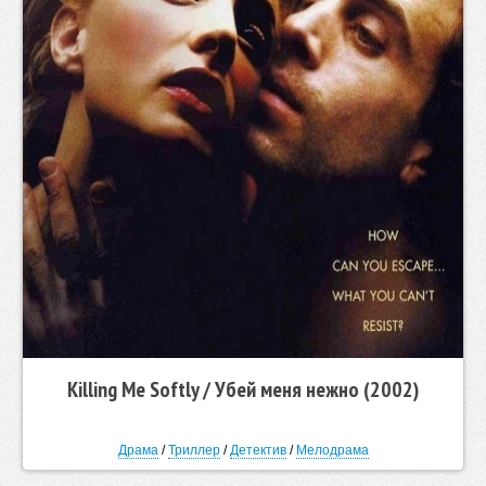
Killing Me Softly / Убей меня нежно (2002)
Драма
/
Триллер
/
Детектив
/
Мелодрама