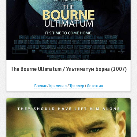
The Bourne Ultimatum / Ультиматум Борна (2007)
Боевик
/
Криминал
/
Триллер
/
Детектив