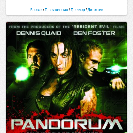
Боевик
/
Приключения
/
Триллер
/
Детектив