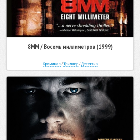
8MM / Восемь миллиметров (1999)
Криминал
/
Триллер
/
Детектив