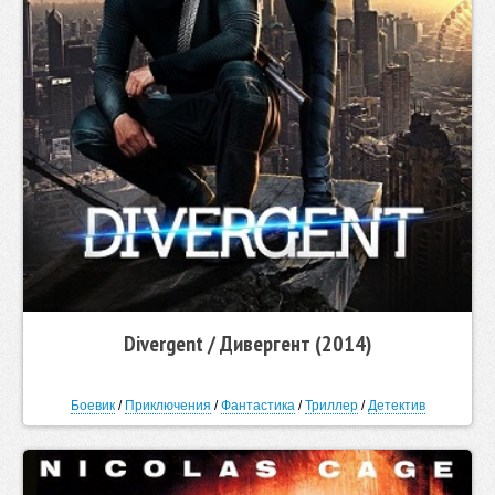
Divergent / Дивергент (2014)
Боевик
/
Приключения
/
Фантастика
/
Триллер
/
Детектив