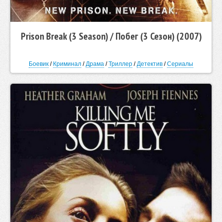
Prison Break (3 Season) / Побег (3 Сезон) (2007)
Боевик
/
Криминал
/
Драма
/
Триллер
/
Детектив
/
Сериалы