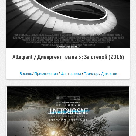
Allegiant / Дивергент, глава 3: За стеной (2016)
Боевик
/
Приключения
/
Фантастика
/
Триллер
/
Детектив