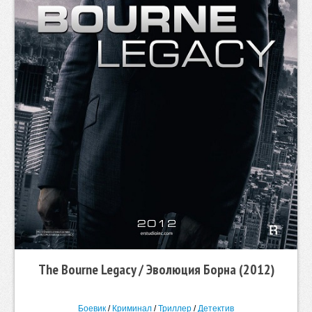
The Bourne Legacy / Эволюция Борна (2012)
Боевик
/
Криминал
/
Триллер
/
Детектив