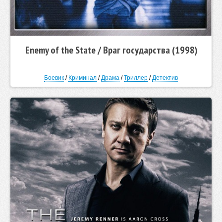
Enemy of the State / Враг государства (1998)
Боевик
/
Криминал
/
Драма
/
Триллер
/
Детектив