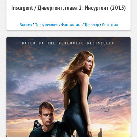
Insurgent / Дивергент, глава 2: Инсургент (2015)
Боевик
/
Приключения
/
Фантастика
/
Триллер
/
Детектив