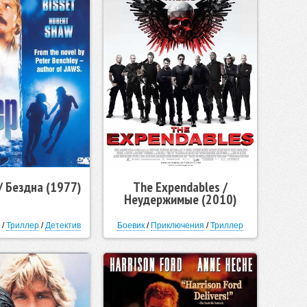
/ Бездна (1977)
The Expendables /
Неудержимые (2010)
/
Триллер
/
Детектив
Боевик
/
Приключения
/
Триллер