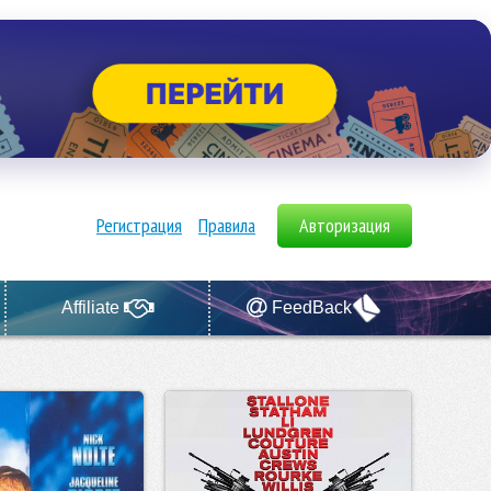
Регистрация
Правила
Авторизация
Affiliate
FeedBack