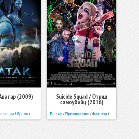
 Аватар (2009)
Suicide Squad / Отряд
самоубийц (2016)
лючения
/
Драма
/
Фэнтези
/
Фантастика
Боевик
/
Приключения
/
Фэнтези
/
Фантастика