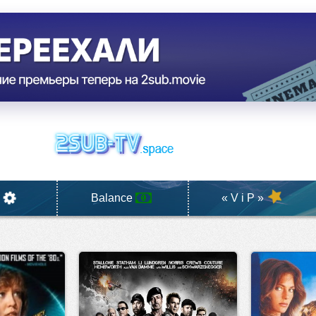
Balance
« V i P »