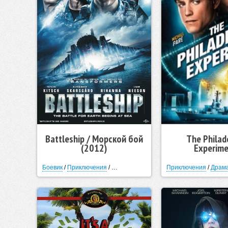
Battleship / Морской бой
The Philad
(2012)
Experime
Филадельф
эксперимент
Боевик
/
Приключения
/
Фантастика
/
Триллер
Приключения
/
Драм