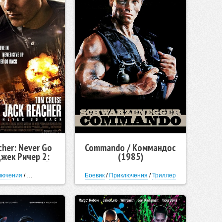
cher: Never Go
Commando / Коммандос
Джек Ричер 2:
(1985)
не возвращайся
а
лючения
/
Криминал
/
Триллер
/
Боевик
Детектив
/
Приключения
/
Триллер