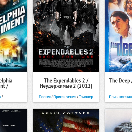
elphia
The Expendables 2 /
The Deep 
nt /
Неудержимые 2 (2012)
ийский
 (1984)
а
/
Фантастика
/
Мелодрама
Боевик
/
Приключения
/
Триллер
Приключения