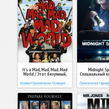
It's a Mad, Mad, Mad, Mad
Midnight Sp
World / Этот безумный,
Специальный п
безумный, безумный,
выпуск (
Боевик
/
Приключения
/
Комедия
/
Криминал
Приключения
/
Драм