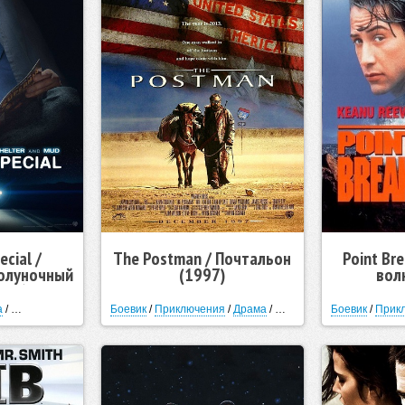
ecial /
The Postman / Почтальон
Point Br
олуночный
(1997)
вол
2016)
а
/
Фантастика
/
Триллер
Боевик
/
Приключения
/
Драма
/
Фантастика
Боевик
/
Прик