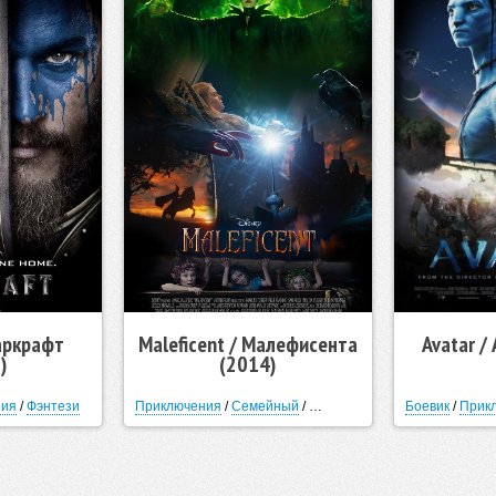
Варкрафт
Maleficent / Малефисента
Avatar /
)
(2014)
ния
/
Фэнтези
Приключения
/
Семейный
/
Фэнтези
/
Мелодрама
Боевик
/
Прик