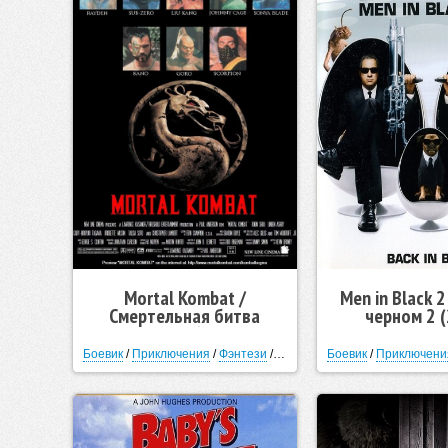
Mortal Kombat /
Men in Black 2
Смертельная битва
черном 2 
(Мортал Комбат) (1995)
Боевик
/
Приключения
/
Фэнтези
/
Фантастика
Боевик
/
Триллер
/
Приключени