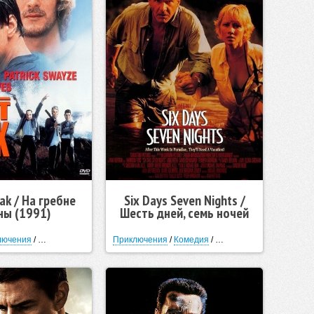
eak / На гребне
Six Days Seven Nights /
ны (1991)
Шесть дней, семь ночей
(1998)
лючения
/
Криминал
/
Спортивный
Приключения
/
Триллер
/
Комедия
/
Мелодрама