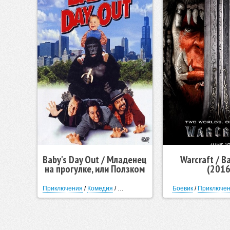
Baby's Day Out / Младенец
Warcraft / 
на прогулке, или Ползком
(2016
от гангстеров
Приключения
/
Комедия
/
Криминал
/
Семейный
Боевик
/
Приключе